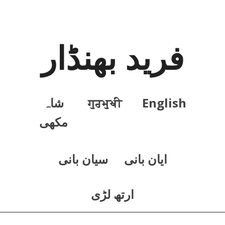
فرید بھنڈار
English
ਗੁਰਮੁਖੀ
شاہ
مکھی
ايان بانی
سيان بانی
ارتھ لڑی