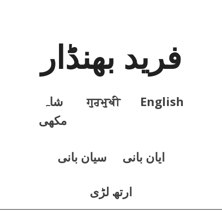
فرید بھنڈار
English
ਗੁਰਮੁਖੀ
شاہ
مکھی
ايان بانی
سيان بانی
ارتھ لڑی