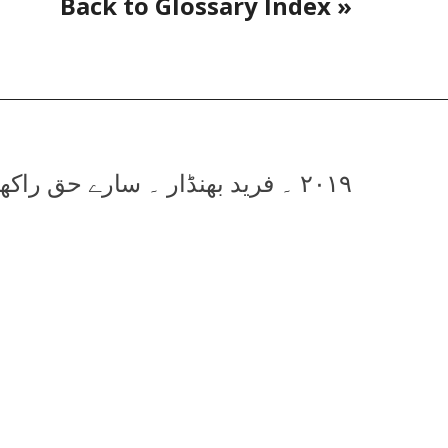
« Back to Glossary Index
۲۰۱۹ ۔ فرید بھنڈار ۔ سارے حق راکھویں