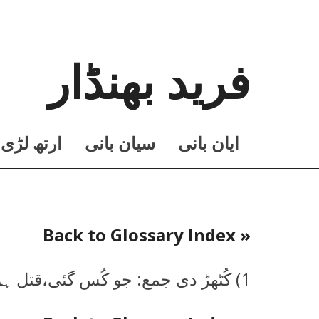
فرید بھنڈار
ايان بانی
سيان بانی
ارتھ لڑی
« Back to Glossary Index
1) کُٹھڑ دی جمع: جو کُس گئی،قتل ہوئی،ماری گئی