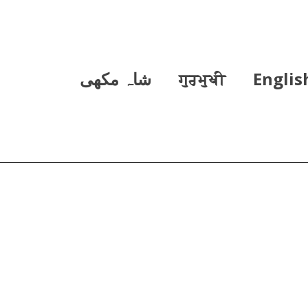
Englis
ਗੁਰਮੁਖੀ
شاہ مکھی