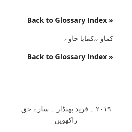
« Back to Glossary Index
کماوے،کمایا جاوے
« Back to Glossary Index
۲۰۱۹ ۔ فرید بھنڈار ۔ سارے حق
راکھویں