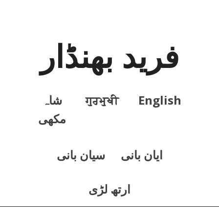
فرید بھنڈار
English
ਗੁਰਮੁਖੀ
شاہ
مکھی
ايان بانی
سيان بانی
ارتھ لڑی