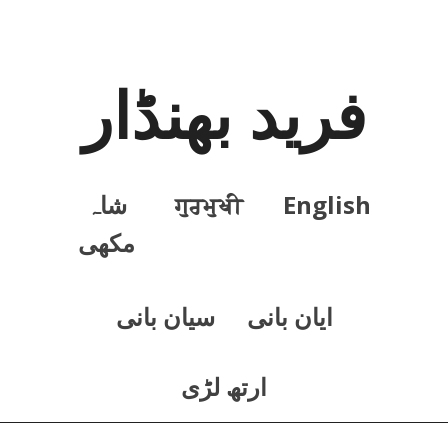
فرید بھنڈار
English
ਗੁਰਮੁਖੀ
شاہ
مکھی
ايان بانی
سيان بانی
ارتھ لڑی