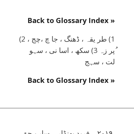
« Back to Glossary Index
1) طر یقہ ، ڈھنگ ، جا چ ،چج ، 2)
ُپر زہ 3) سکھ ، اسا نی ، سہو
لت ، سہج
« Back to Glossary Index
۲۰۱۹ ۔ فرید بھنڈار ۔ سارے حق