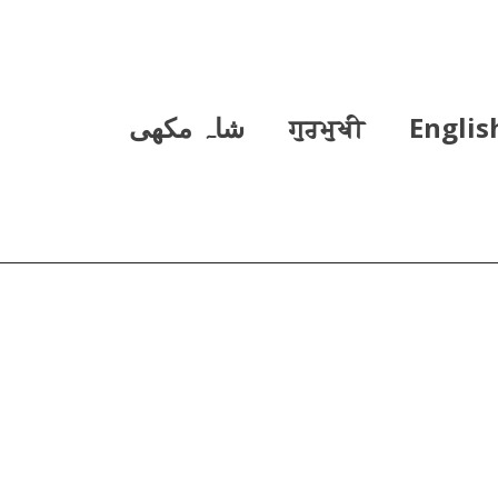
Englis
ਗੁਰਮੁਖੀ
شاہ مکھی