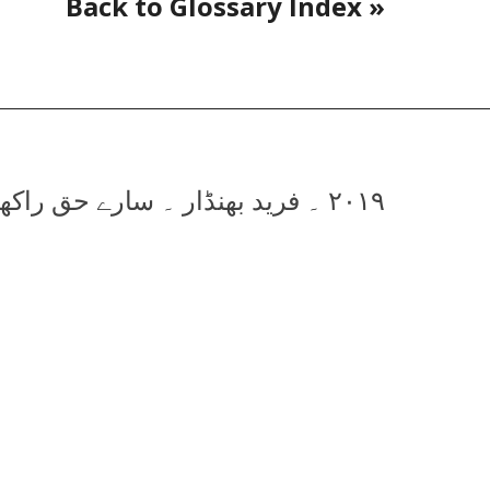
« Back to Glossary Index
۲۰۱۹ ۔ فرید بھنڈار ۔ سارے حق راکھویں