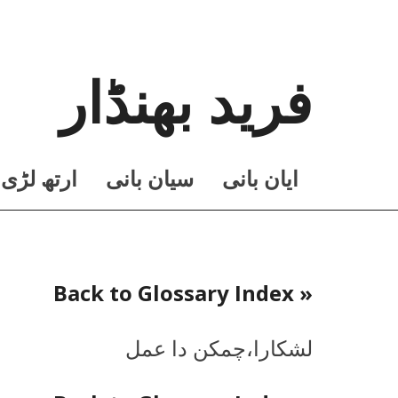
فرید بھنڈار
ايان بانی
سيان بانی
ارتھ لڑی
« Back to Glossary Index
لشکارا،چمکن دا عمل