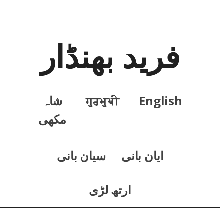
فرید بھنڈار
English
ਗੁਰਮੁਖੀ
شاہ
مکھی
ايان بانی
سيان بانی
ارتھ لڑی