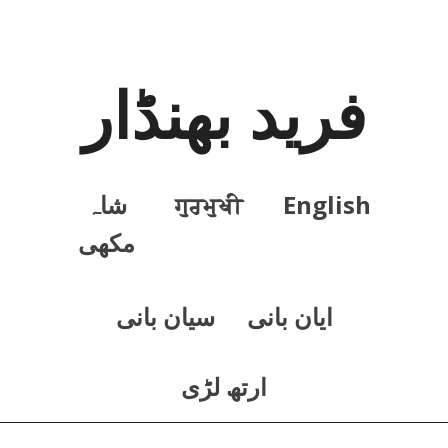
فرید بھنڈار
English
ਗੁਰਮੁਖੀ
شاہ
مکھی
ايان بانی
سيان بانی
ارتھ لڑی