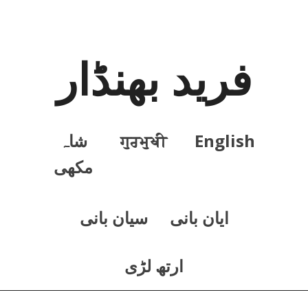
فرید بھنڈار
English
ਗੁਰਮੁਖੀ
شاہ
مکھی
ايان بانی
سيان بانی
ارتھ لڑی