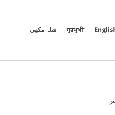
Englis
ਗੁਰਮੁਖੀ
شاہ مکھی