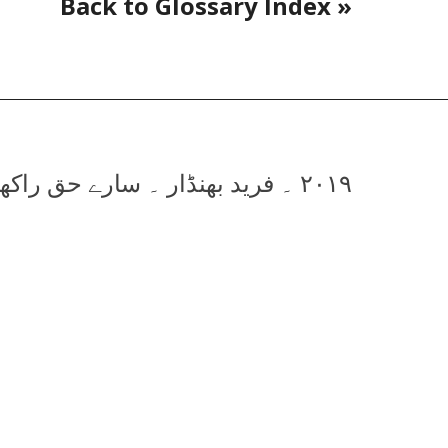
« Back to Glossary Index
۲۰۱۹ ۔ فرید بھنڈار ۔ سارے حق راکھویں