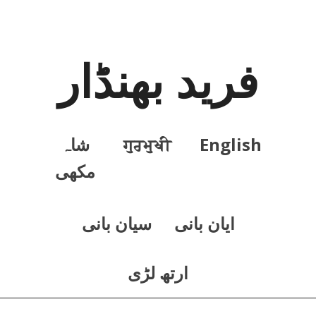
فرید بھنڈار
English
ਗੁਰਮੁਖੀ
شاہ
مکھی
ايان بانی
سيان بانی
ارتھ لڑی