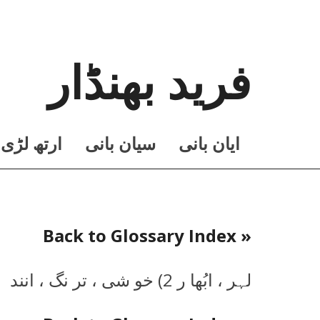
فرید بھنڈار
ايان بانی
سيان بانی
ارتھ لڑی
« Back to Glossary Index
لہر ، ابُھا ر 2) خو شی ، تر نگ ، انند