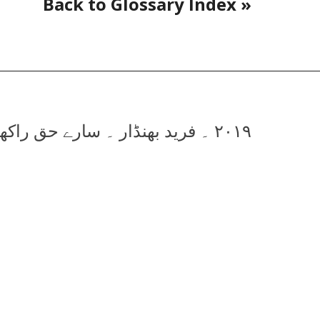
« Back to Glossary Index
۲۰۱۹ ۔ فرید بھنڈار ۔ سارے حق راکھویں