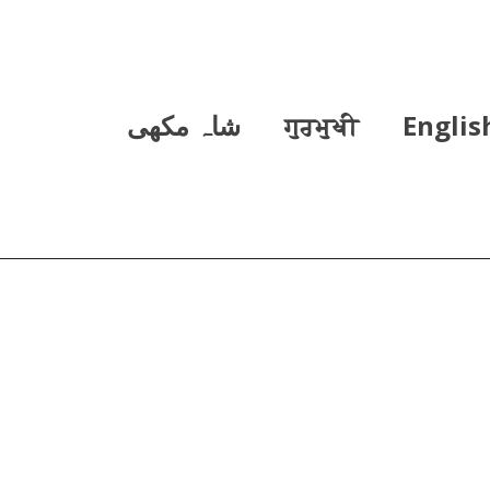
Englis
ਗੁਰਮੁਖੀ
شاہ مکھی