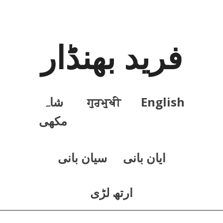
فرید بھنڈار
English
ਗੁਰਮੁਖੀ
شاہ
مکھی
ايان بانی
سيان بانی
ارتھ لڑی