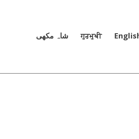
Englis
ਗੁਰਮੁਖੀ
شاہ مکھی