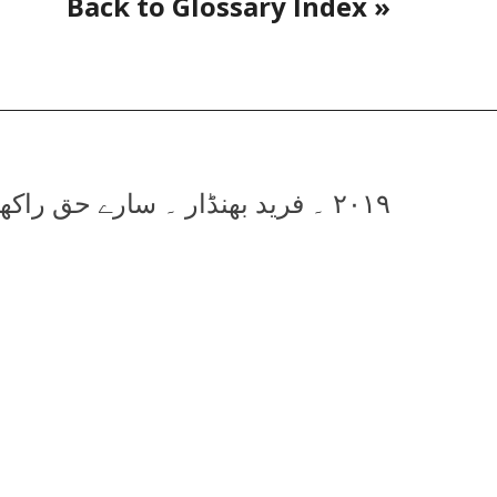
« Back to Glossary Index
۲۰۱۹ ۔ فرید بھنڈار ۔ سارے حق راکھویں