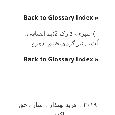
« Back to Glossary Index
1) ہنیری، ڈارک 2)بے انصافی،
لُٹ، ہنیر گردی،ظلم، دھرو
« Back to Glossary Index
۲۰۱۹ ۔ فرید بھنڈار ۔ سارے حق
راکھویں