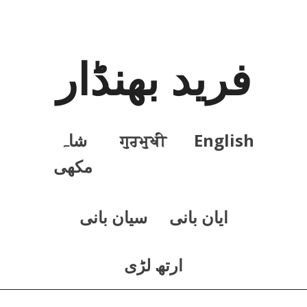
فرید بھنڈار
English
ਗੁਰਮੁਖੀ
شاہ
مکھی
ايان بانی
سيان بانی
ارتھ لڑی