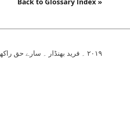
« Back to Glossary Index
۲۰۱۹ ۔ فرید بھنڈار ۔ سارے حق راکھویں