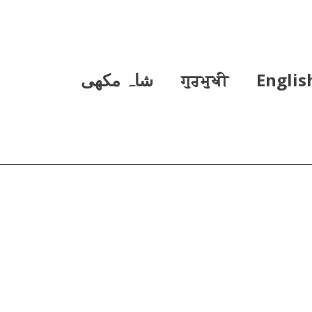
Englis
ਗੁਰਮੁਖੀ
شاہ مکھی