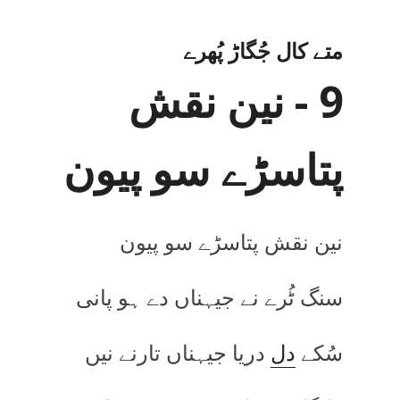
متے کال جُگاڑ پُھرے
9 - نین نقش
پتاسڑے سو پیون
نین نقش پتاسڑے سو پیون
سنگ ٹُرے نے جیہناں دے ہو پانی
سُکے
دل
دریا جیہناں تارنے نیں