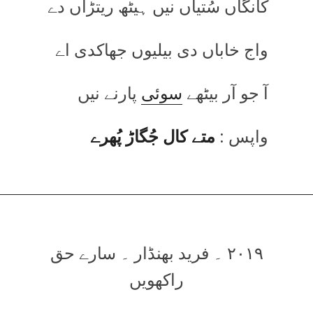
کانگاں سُتیاں نیں ہیٹھ ریتڑاں دے
واج خاباں دی بیلیوں جھاکدی اے
آ جو آر بیٹھے
سوئی
پارنے نیں
واپس :
متے کال جُگاڑ پُھرے
۲۰۱۹ ۔ فرید بھنڈار ۔ سارے حق
راکھویں