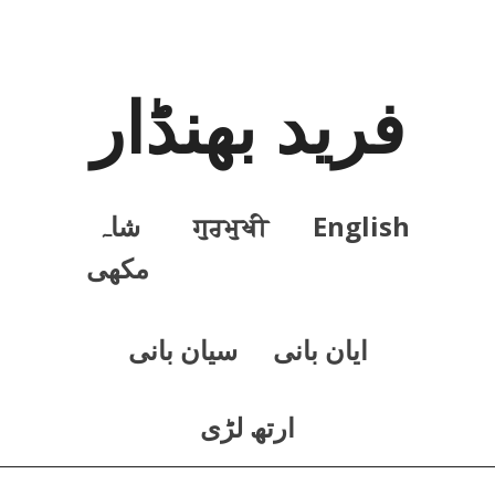
فرید بھنڈار
English
ਗੁਰਮੁਖੀ
شاہ
مکھی
ايان بانی
سيان بانی
ارتھ لڑی