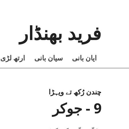
فرید بھنڈار
ايان بانی
سيان بانی
ارتھ لڑی
چندن رُکھ تے ویہڑا
9 - جوکر