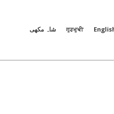
Englis
ਗੁਰਮੁਖੀ
شاہ مکھی