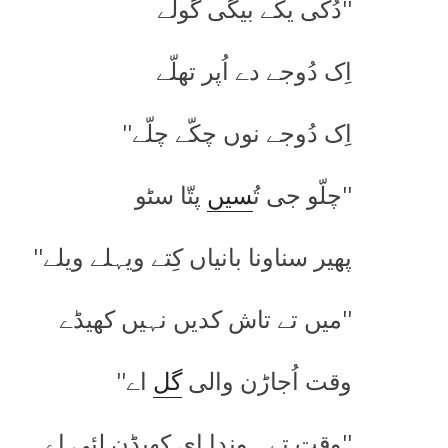
''دُکّی یکّے بیگی گولے
اِک دُوجے دے اُپر تھلّے
اِک دُوجے نوں چکّے چلّے''
''چلّو جی تُ
سیں
پتّا سٹو
پھیر سناونا بانیاں کِتے ویہلے ویلے''
''میں تے تاش کدیں نہیں کھیڈے
وقت اُجاڑن والی
گل
اے''
''وقت تے ہوندا ای کھیڈن لئی اے