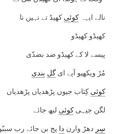
نالے ایہہ
کوئی
کھیڈ تے نہیں نا
کھیڈو کھیڈو
پیسے لا کے کھیڈو ضد بضدّی
مُڑ ویکھیو آپے ای
گل
بندی
کوئی
کِتاب جیوں پڑھدیاں پڑھدیاں
لگن جیہی
کوئی
لبھ جائے
سِر
دھڑ وارن
دا
پج بن جائے رب سببّو