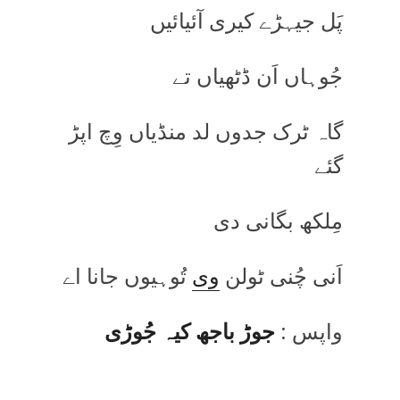
پَل جیہڑے کیری آئیائیں
جُوہاں اَن ڈٹھیاں تے
گاہ ٹرک جدوں لد منڈیاں وِچ اپڑ
گئے
مِلکھ بگانی دی
اَنی چُنی ٹولن
وی
تُوہیوں جانا اے
واپس :
جوڑ باجھ کیہ جُوڑی