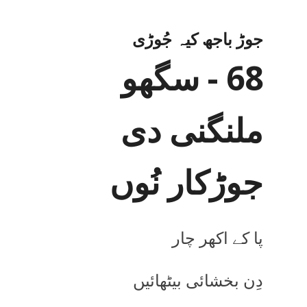
جوڑ باجھ کیہ جُوڑی
68 - سگھو
ملنگنی دی
جوڑکار نُوں
پا کے اکھر چار
دِن بخشائی بیٹھائیں