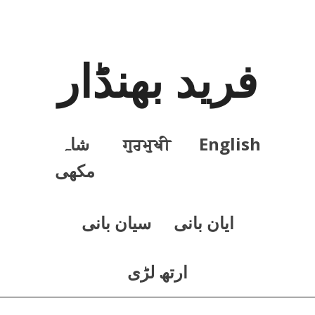
فرید بھنڈار
English
ਗੁਰਮੁਖੀ
شاہ
مکھی
ايان بانی
سيان بانی
ارتھ لڑی