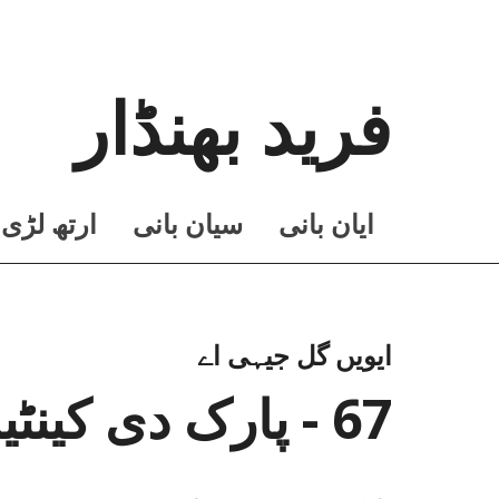
فرید بھنڈار
ايان بانی
سيان بانی
ارتھ لڑی
ایویں گل جیہی اے
67 - پارک دی کینٹین ساہمنے