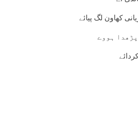
انی کھاون لگ پیائے
پڑھدا ہووے
ردائے