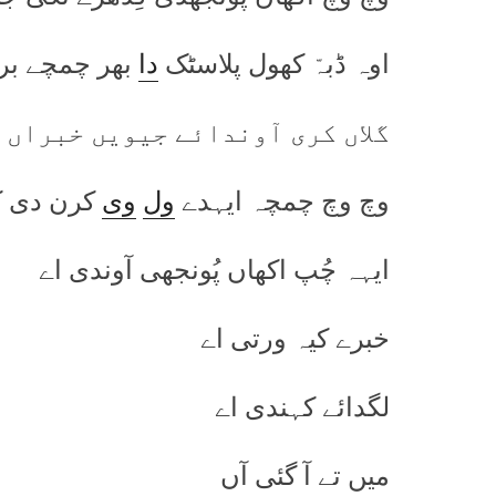
اوہ ڈبہّ کھول پلاسٹک
دا
بھر چمچے بری
گلاں کری آوندائے جیویں خبراں 
وچ وچ چمچہ ایہدے
ول
وی
کرن دی ک
ایہہ چُپ اکھاں پُونجھی آوندی اے
خبرے کیہ ورتی اے
لگدائے کہندی اے
میں تے آ گئی آں