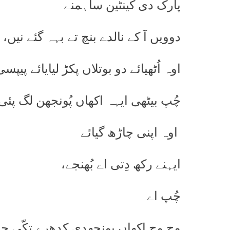
پارک دی کینٹین ساہمنے
دوویں آ کے نالدے بنچ تے بہہ گئے نیں،
اوہ اُٹھیائے دو بوتلاں پکڑ لیایائے پیپسی
چُپ بیٹھی ایہہ اکھاں پُونجھن لگ پئی
اوہ اپنی چاڑھ گیائے
ایہنے رکھ دِتی اے بُھنجے،
چُپ اے
وچ وچ اکھاں پونجھدی کِدھرے تکّی جا