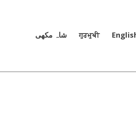
Englis
ਗੁਰਮੁਖੀ
شاہ مکھی