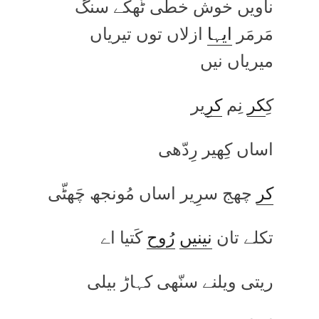
ناویں خوش خطی ٹُھکے سنگ
مَرمَر
ایہا
ازلاں توں تیریاں
میریاں نیں
کِ
کر
نِم
کر
ِیر
اساں کِھیر رِدّھی
کر
چھج سرِیر اساں مُونجھ چَھٹّی
تکلے تان
نینیں
رُوح
کَتیا اے
ریتی ویلنے سنّھی کہاڑ بیلی