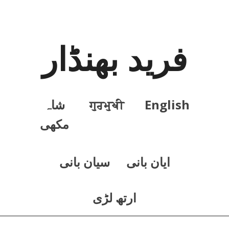
فرید بھنڈار
English
ਗੁਰਮੁਖੀ
شاہ
مکھی
ايان بانی
سيان بانی
ارتھ لڑی