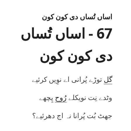
اساں تُساں دی کون کون
67 - اساں تُساں
دی کون کون
گل
توڑے پُرانی اے نوِیں کرئیے
وٹدے نِت نویکلے
رُوح
پِچھے
جھٹ بُت پُرانا نہ اج دھرئیے؟