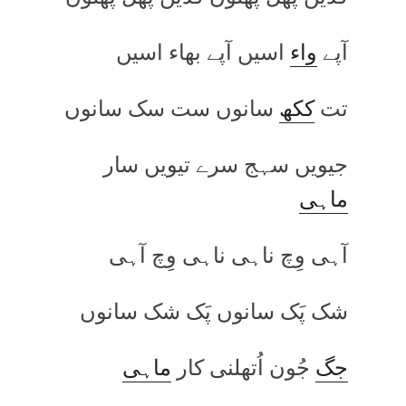
آپے
واء
اسیں آپے بھاء اسیں
تت
ککھ
سانوں ست سک سانوں
جیویں سہج سرے تیویں سار
ماہی
آہی وِچ ناہی ناہی وِچ آہی
شک پَک سانوں پَک شک سانوں
جگ
جُون اُتھلنی کار
ماہی