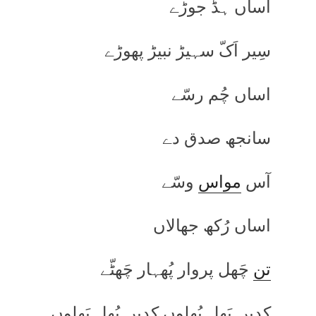
اساں ہڈ جوڑے
سِیر اَکّ سہیڑ نبیڑ پھوڑے
اساں چُم رسّے
سانجھ صدق دے
آس
مواس
وسّے
اساں رُکھ جھالاں
تن
چَھل پروار پُھہار چَھٹّے
کدیں پَھل پُھلوں کدیں پُھل پَھلوں