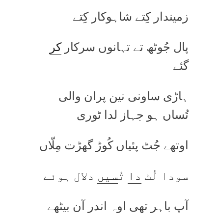
زمیندار کِتے شاہوکار کِتے
پال جُوٹھ تے تہانوں سرکار
کر
گئے
ہاڑی ساونی نین پران والی
تُساں ہو جہاز لدا ٹوری
اوتھے جُٹ پئیاں کُوڑ گھڑت مِلّاں
سودا لُٹ
دا
تُ
سیں
دلال ہوئے
آپ باہر تھی اوہ اندر آن بیٹھے