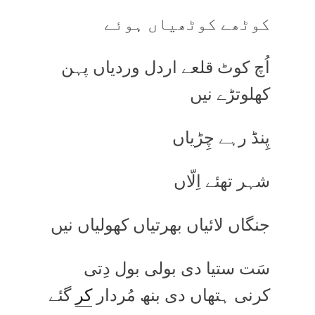
کوٹھے کوٹھیاں ہوئے
اُچ کوٹ قلعے اردل وردیاں پہن
کھلوتڑے نیں
پِنڈ رہے چِڑیاں
شہر تھئے اِلّاں
جنگاں لائیاں بھرتیاں کھولیاں نیں
سَت ستیا دی بولی بول دِتی
کرنی ہتھاں دی بنھ مُردار
کر
گئے