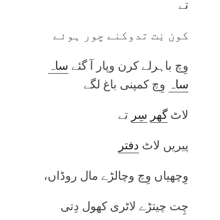
تے
کون نِت تدوکنے چور ہوئے
وِچ باہرلے کرن وپار آ گئے
ساہ
ساہ
وِچ کمپنی باغ لگے
لاٹ
گھر
سِر
تے
پیریں لاٹ
دفتر
وِچھیاں وِچ وچالڑے مال روڈاں،
چِت چیتڑے لاٹری کھول دِتی