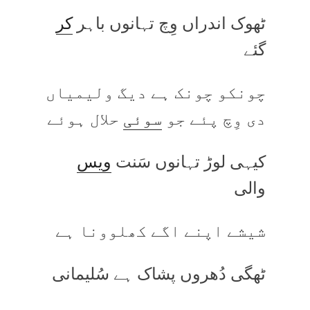
ٹھوک اندراں وِچ تہانوں باہر
کر
گئے
چونکو چونک ہے دیگ ولیمیاں
دی وِچ پئے جو
سوئی
حلال ہوئے
کیہی لوڑ تہانوں سَنت
ویس
والی
شیشے اپنے اگے کھلوونا ہے
ٹھگی دُھروں پشاک ہے سُلیمانی