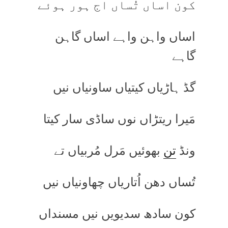
کون اساں تُساں اج ہور ہوئے
اساں واہن واہے اساں گاہن
گاہے
گڈ ہاڑیاں کیتیاں ساونیاں نیں
مَیرا ریتڑاں نوں ساڈی سار کیتا
ونڈ
تن
بھوئیں مَرل مُربیاں تے
تُساں دھن اُتاریاں چھاونیاں نیں
کون سادھ سدیویں نیں مسنداں