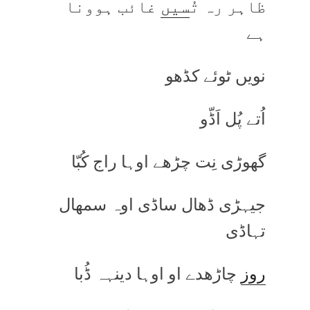
ظاہر رہ تُ
سیں
غائب ہوونا
ہے
نویں ٹوئے کڈھو
اُتے پُل اَڈّو
گھوڑی نِت چڑھے اوہا راج کُبّا
جیہڑی ڈھال ساڈی اوہ سمھال
تہاڈی
روز
چاڑھدے او اوہا دینہہ ڈُبا