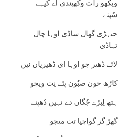
ویکھو رات وکھیندی اے کیہے
سُپنے
جیہڑی گھال ساڈی اوہا چال
تہاڈی
لائے ڈھیر جو اوہا ای ڈھیریاں نیں
کاڑھ خون صبُون پئے نِت ویچو
ہتھ لِبڑے جُگاں دے نہیں دُھپنے
گھڑ گز گواچیا تت میچو