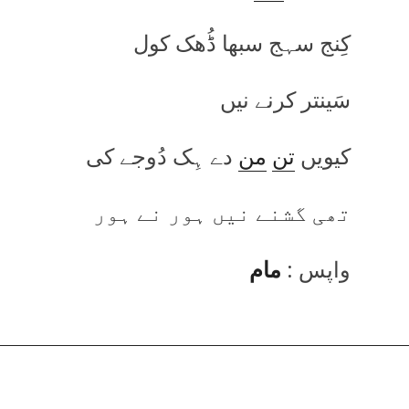
کِنج سہج سبھا ڈُھک کول
سَینتر کرنے نیں
کیویں
تن
من
دے ہِک دُوجے کی
تھی گشنے نیں ہور نے ہور
واپس :
مام