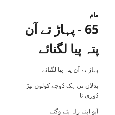
مام
65 - پہاڑ تے آن
پتہ پیا لگنائے
پہاڑ تے آن پتہ پیا لگنائے
بدلاں نی ہِک دُوجے کولوں نیڑ
دُوری نا
آپو اپنے
راہ
پئے وگنے