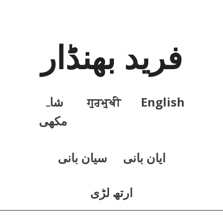
فرید بھنڈار
English
ਗੁਰਮੁਖੀ
شاہ
مکھی
ايان بانی
سيان بانی
ارتھ لڑی