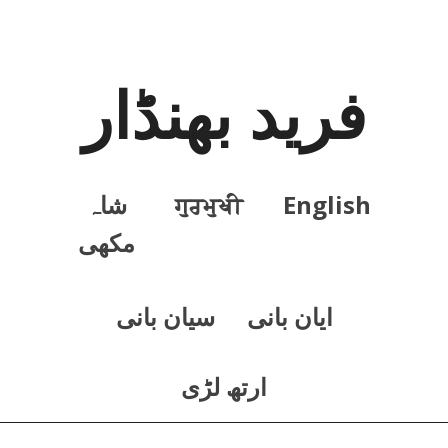
فرید بھنڈار
English
ਗੁਰਮੁਖੀ
شاہ
مکھی
ايان بانی
سيان بانی
ارتھ لڑی