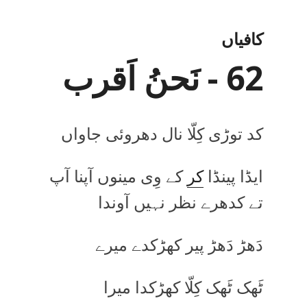
کافیاں
62 - نَحنُ اَقرب
کد توڑی کِلّا نال دھروئی جاواں
ایڈا پینڈا
کر
کے وِی مینوں آپنا آپ
تے کدھرے نظر نہیں آوندا
دَھڑ دَھڑ پیر کھڑکدے میرے
ٹَھک ٹَھک کِلّا کھڑکدا میرا