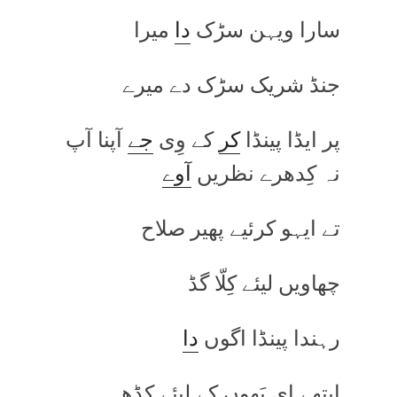
سارا ویہن سڑک
دا
میرا
جنڈ شریک سڑک دے میرے
پر ایڈا پینڈا
کر
کے وِی
جے
آپنا آپ
نہ کِدھرے نظریں
آوے
تے ایہو کرئیے پھیر صلاح
چھاویں لیئے کِلّا گڈ
رہندا پینڈا اگوں
دا
ایتھے ای بَھوں کے لیئے کڈھ