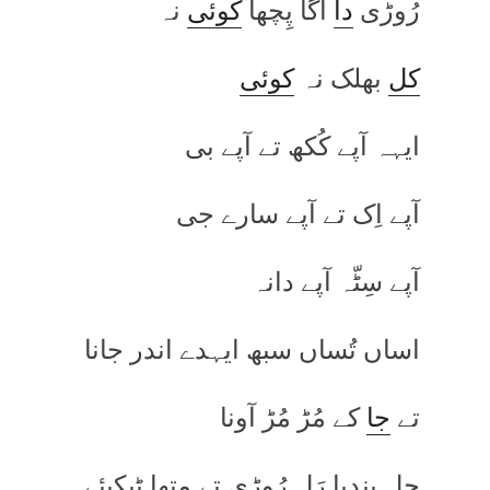
رُوڑی
دا
اگّا پِچھا
کوئی
نہ
کل
بھلک نہ
کوئی
ایہہ آپے کُکھ تے آپے بی
آپے اِک تے آپے سارے جی
آپے سِٹّہ آپے دانہ
اساں تُساں سبھ ایہدے اندر جانا
تے
جا
کے مُڑ مُڑ آونا
چل بندیا رَل رُوڑی تے متھا ٹیکیئے