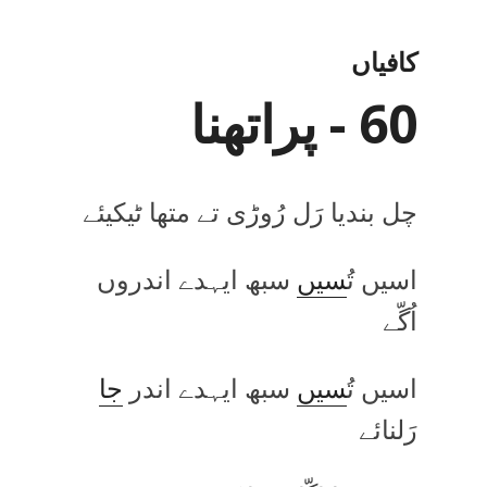
کافیاں
60 - پراتھنا
چل بندیا رَل رُوڑی تے متھا ٹیکیئے
اسیں تُ
سیں
سبھ ایہدے اندروں
اُگّے
اسیں تُ
سیں
سبھ ایہدے اندر
جا
رَلنائے