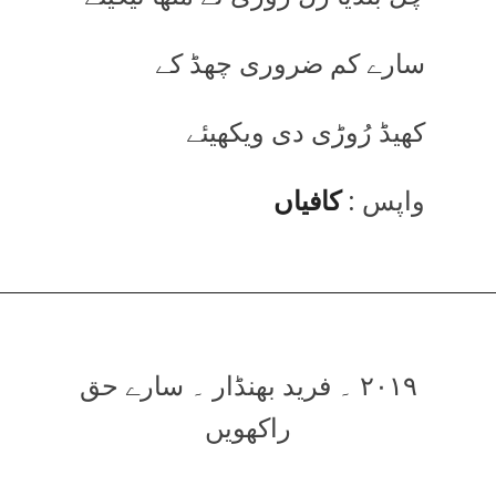
سارے کم ضروری چھڈ کے
کھیڈ رُوڑی دی ویکھیئے
واپس :
کافیاں
۲۰۱۹ ۔ فرید بھنڈار ۔ سارے حق
راکھویں