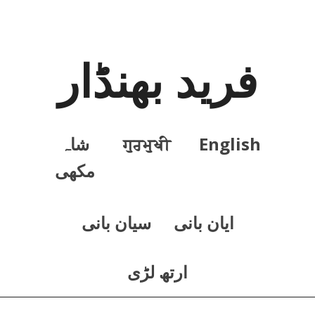
فرید بھنڈار
English
ਗੁਰਮੁਖੀ
شاہ
مکھی
ايان بانی
سيان بانی
ارتھ لڑی