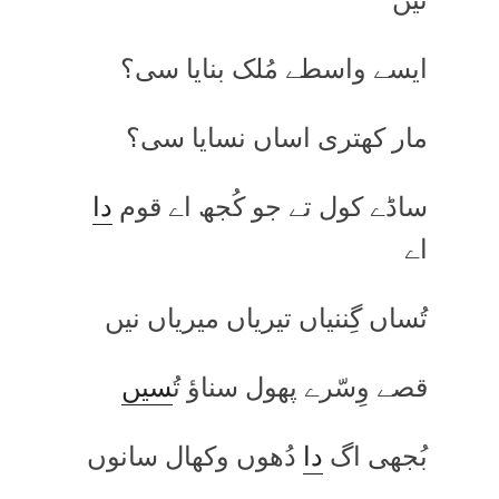
ایسے واسطے مُلک بنایا سی؟
مار کھتری اساں نسایا سی؟
ساڈے کول تے جو کُجھ اے قوم
دا
اے
تُساں گِننیاں تیریاں میریاں نیں
قصے وِسّرے پھول سناؤ تُ
سیں
بُجھی اگ
دا
دُھوں وکھال سانوں