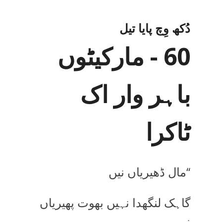
دُکھ وِچ پایا تیل
60 - مارکیٹوں
باہر وار اک
ٹاکرا
‘‘مال ڈھیریاں نیں
گاہک لنگھدا نہیں بھوت پھیریاں
نیں