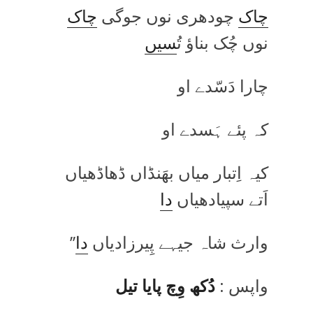
چاک
چودھری نوں جوگی
چاک
نوں چُک بناؤ تُ
سیں
چارا دَسّدے او
کہ پئے ہَسدے او
کیہ اِتبار میاں بھَنڈاں ڈھاڈھیاں
اَتے سپیادھیاں
دا
وارث شاہ جیہے پِیرزادیاں
دا
’’
واپس :
دُکھ وِچ پایا تیل