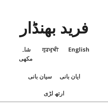
فرید بھنڈار
English
ਗੁਰਮੁਖੀ
شاہ
مکھی
ايان بانی
سيان بانی
ارتھ لڑی