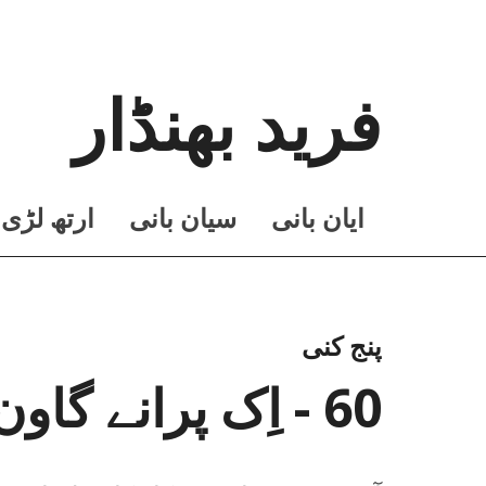
فرید بھنڈار
ايان بانی
سيان بانی
ارتھ لڑی
پنج کنی
60 - اِک پرانے گاون والے دی گل