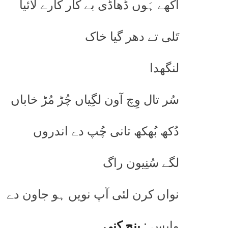
آکھے ہَوں ڈھاڈی بے کار کارے لائیا
تَلی تے دھر گیا خاک
لنگھدا
سُر تال وِچ آون لگِیاں چُڑ مُڑ خاباں
دُکھ بُھکھ تانی چُپ دے اندروں
لگے سُنِیون راگ
نواں کرن لئی آپ نویں ہو جاون دے
واپس :
پنج کنی