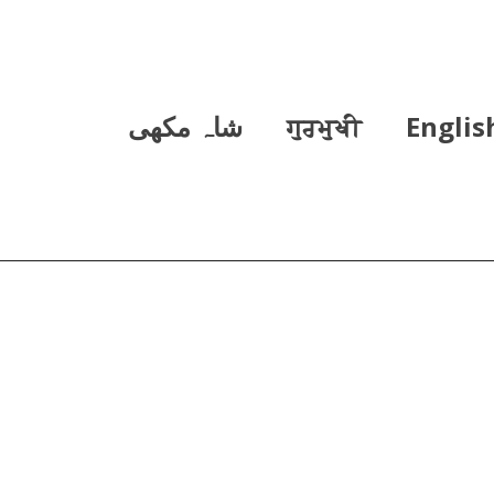
Englis
ਗੁਰਮੁਖੀ
شاہ مکھی