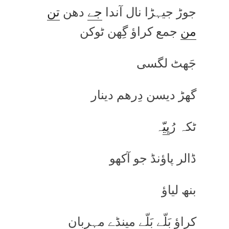
جوڑ جیہڑا نال آندا
جے
دھن
تن
من
جمع کراؤ گِھن ٹوکن
جَھٹ لگسی
گھڑ دیسن دِرھم دینار
ٹکہ رُ
پی
ّہ
ڈالر پاؤنڈ جو آکھو
بنھ لیاؤ
کراؤ بَلّے بَلّے مینڈے مہربان