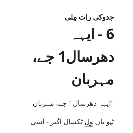
جدوکی رات مِلی
6 - ایہہ
دھرسال1 جے،
مہربان
"ایہہ دھرسال
1
جے
، مہربان
ٹپو تاں
ول
ٹکسال اگیرے آسی