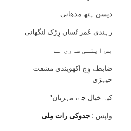
دیسن ہتھ مدھانی
رہندی عُمر تُساں رِڑک لنگھانی
بس ایتنی ساری ہے
ضابطے وِچ اکھویندی مشقت
جیہڑی
کیہ خیال
جے
، مہربان"
واپس :
جدوکی رات مِلی