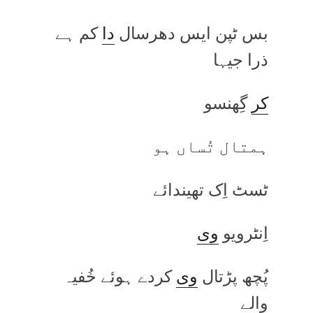
بس ٹپن ایس دھرسال
دا
کم ہے
ذرا جیہا
کر
گِھنسو
ہمتال تُساں ہو
ٹسٹ اِک تھیندائے
اِنٹرویو
وی
پُچھ پڑتال
وی
کردے ہوئے خُفیہ
والے