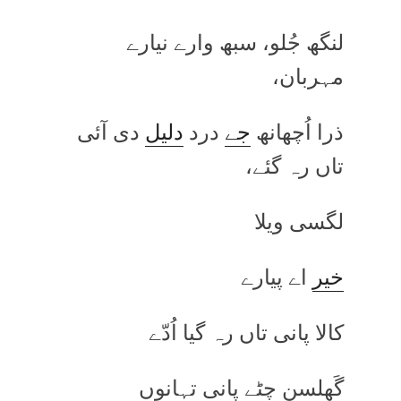
لنگھ جُلو، سبھ وارے نیارے
مہربان،
ذرا اُچھانھ
جے
درد
دلیل
دی آئی
تاں رہ گئے،
لگسی ویلا
خیر
اے پیارے
کالا پانی تاں رہ گیا اُدّے
گَھلسن چِٹے پانی تہانوں