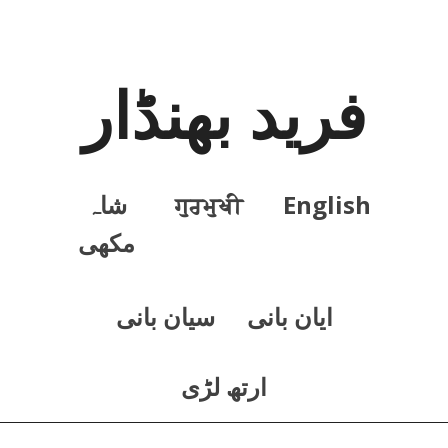
فرید بھنڈار
English
ਗੁਰਮੁਖੀ
شاہ
مکھی
ايان بانی
سيان بانی
ارتھ لڑی