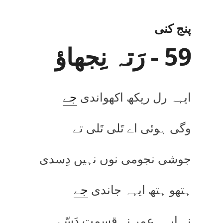
پنج کنی
59 - رَتہ نِجھاؤ
ایہہ رل ریکھ اکھواندی
جے
وگی ہوئی اے تَلی تَلی تے
جوشی نجومی نوں نہیں دِسدی
ہتھو ہتھ ایہہ جاندی
جے
نہ ایہہ عمر نہ قسمت دَسّے