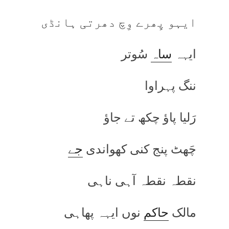
ایہو پِھرے وِچ دھرتی ہانڈی
ایہہ
ساہ
سُوتر
ننگ پہراوا
رَلیا پاؤ چکھ تے جاؤ
چَھٹ پنج کنی کھواندی
جے
نقطہ نقطہ آہی ناہی
مالک
حاکم
نوں ایہہ پھاہی