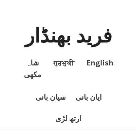
فرید بھنڈار
English
ਗੁਰਮੁਖੀ
شاہ
مکھی
ايان بانی
سيان بانی
ارتھ لڑی