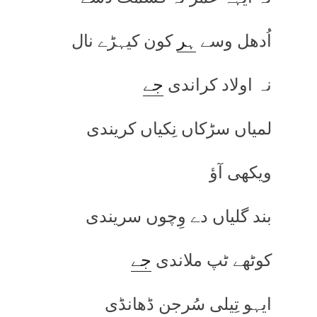
اُدھل وسے
ہر
کون کیہڑے نال
نہ اولاد کراندی
جے
لمیاں سڑکاں نِکیاں کریندی
ویکھی آؤ
بند گلیاں دے وِچوں سریندی
کوٹھے ٹپ ملاندی
جے
ایہو تِیلی سُرجن ڈھانڈی