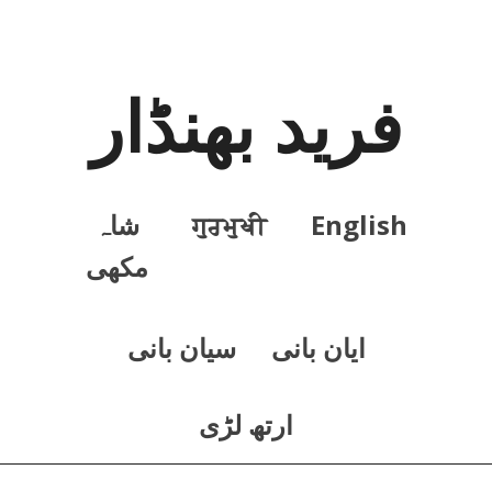
فرید بھنڈار
English
ਗੁਰਮੁਖੀ
شاہ
مکھی
ايان بانی
سيان بانی
ارتھ لڑی