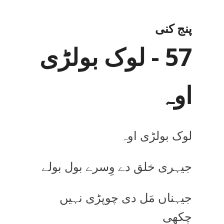
پنج کنی
57 - لوک بولڑی
اوہ
لوک بولڑی اوہ
جیہری خلق دے وِسرے بول بولے
جیہناں مَل دی چوپڑی نہیں
چکھی