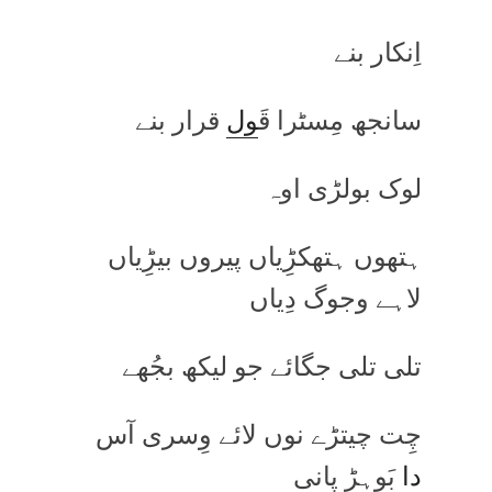
اِنکار بنے
سانجھ مِسٹرا قَ
ول
قرار بنے
لوک بولڑی اوہ
ہتھوں ہتھکڑِیاں پیروں بیڑِیاں
لاہے وجوگ دِیاں
تلی تلی جگائے جو لیکھ بجُھے
چِت چیتڑے نوں لائے وِسری آس
دا
بَوہڑ پانی