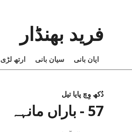
فرید بھنڈار
ايان بانی
سيان بانی
ارتھ لڑی
دُکھ وِچ پایا تیل
57 - باراں مانہہ