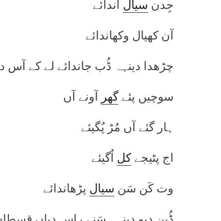
جِدن
سیال
آندائے
آن کھیال وکھاندائے
چڑھدا دینہہ ڈُب جاندائے لے کے آس
سوچیں پئے
گھر
آونے آں
ہار گئے آں مُڑ پُگیئے
اج پٹیجے
کل
اُگیئے
وت کَن سَن
سیال
پڑھاندائے
ڈُبن دیو دینہہ سَنے راس دِیاں قسطا