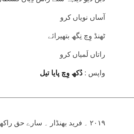
آساں نویاں کرو
ٹھنڈ وِچ نِگھ بتھیرائے
راتاں لَمیاں کرو
واپس :
دُکھ وِچ پایا تیل
۲۰۱۹ ۔ فرید بھنڈار ۔ سارے حق راکھویں