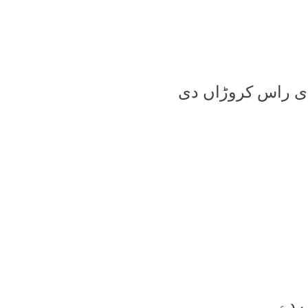
 دی راس کروڑاں دی
ں دے