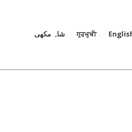
Englis
ਗੁਰਮੁਖੀ
شاہ مکھی