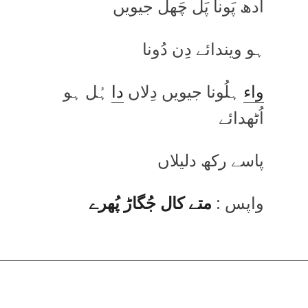
ادھ پَونا پَل چَھل جیویں
ہو ویندائے دِن دُونا
واء
ہلُونا جیویں دِلاں
دا
ہُل ہو
اُٹھدائے
پاسے رکھ دلیلاں
واپس :
متے کال جُگاڑ پُھرے