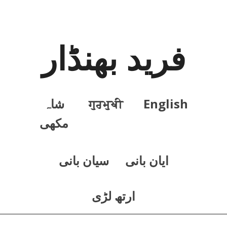
فرید بھنڈار
English
ਗੁਰਮੁਖੀ
شاہ
مکھی
ايان بانی
سيان بانی
ارتھ لڑی