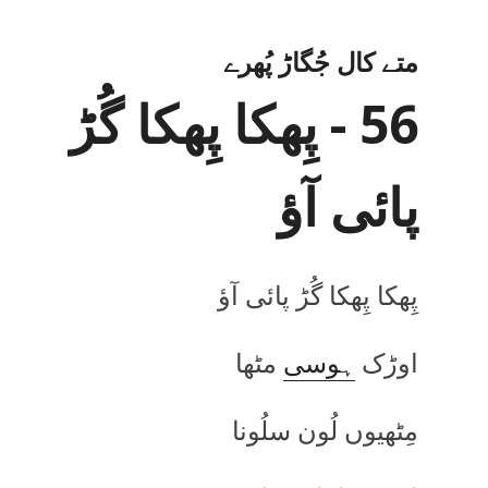
متے کال جُگاڑ پُھرے
56 - پِھکا پِھکا گُڑ
پائی آؤ
پِھکا پِھکا گُڑ پائی آؤ
اوڑک
ہوسی
مٹھا
مِٹھیوں لُون سلُونا