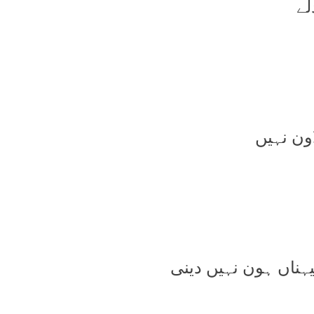
لے
ون نہیں
یہناں ہون نہیں دینی