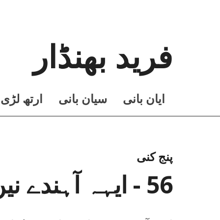
فرید بھنڈار
ايان بانی
سيان بانی
ارتھ لڑی
پنج کنی
56 - ایہہ آہندے نیں شاعری اوہ جو دُنیا بدلے