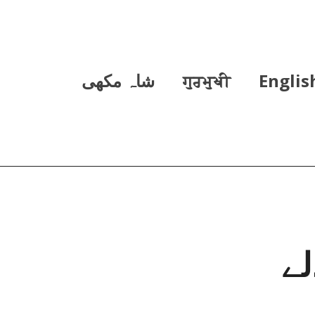
Englis
ਗੁਰਮੁਖੀ
شاہ مکھی