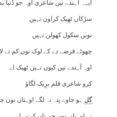
ایہہ آہندے نیں شاعری اوہ جو دُنیا بد
سڑکاں ٹھیک کراون نہیں
نویں سکول کھولن نہیں
چھوٹے قرضے دے کے لوک نوں کم تے لا
اوہ آہندے نیں کیوں نہیں ٹھیک اے
کرو شاعری قلم برِیک لگاؤ
گل
ہو جاوے پتہ نہ لگے اوہناں نوں ج
نہ اوہناں نوں جیہناں کرنی اے