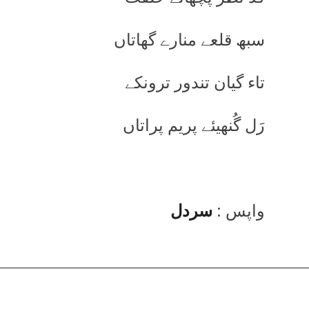
سبھ قلعے منارے گھاتاں
تاء گیان تندور ترونکے
رَل گُنھیئے پریم پراتاں
واپس :
سردل