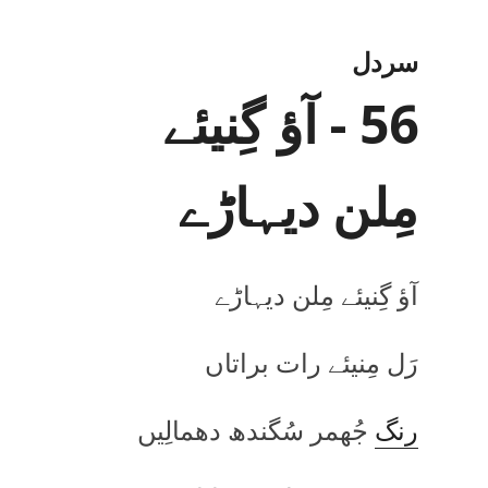
سردل
56 - آؤ گِنیئے
مِلن دیہاڑے
آؤ گِنیئے مِلن دیہاڑے
رَل مِنیئے رات براتاں
رنگ
جُھمر سُگندھ دھمالِیں