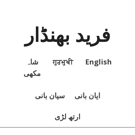
فرید بھنڈار
English
ਗੁਰਮੁਖੀ
شاہ
مکھی
ايان بانی
سيان بانی
ارتھ لڑی