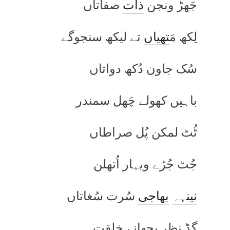
جَھڑ ونجن
ذات
صفاتاں
لِکھ مَ
تھیاں
تے لیکھ سنجوگے
سُک جاون دُکھ دواتاں
باہیں کھولے چَھل سمندر
ٹُٹ لمکن پُل صراطاں
جُٹ جُڑے ویہار اُتھلن
نینہہ
بھاجی
سُرت سُغاتاں
گڈ نظر پچھانے خلقت