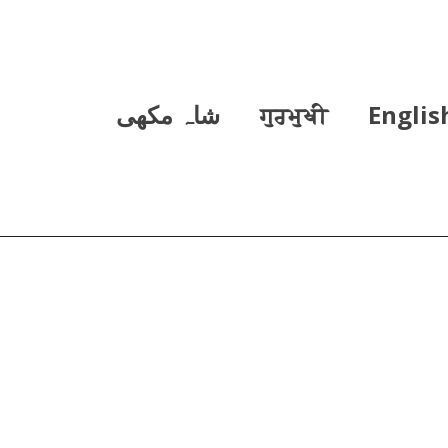
Englis
ਗੁਰਮੁਖੀ
شاہ مکھی