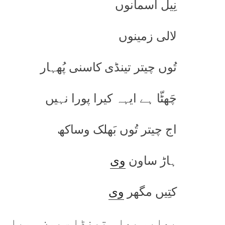
نِیل اسمانوں
لالی زمینوں
تُوں چیتر تینڈی کاسنی پُھہار
چَھٹّا ہے ایہہ کیرا پورا نہیں
اج چیتر تُوں بَھلک وساکھ
ہاڑ ساون
وی
کتِیں مگھر
وی
بھلیو بھلی تینڈا سیون ہویا