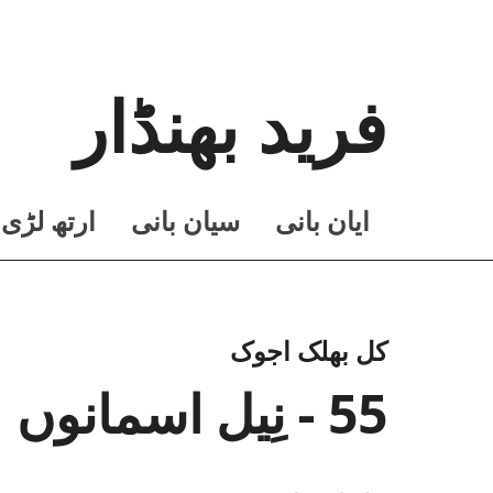
فرید بھنڈار
ايان بانی
سيان بانی
ارتھ لڑی
کل بھلک اجوک
55 - نِیل اسمانوں