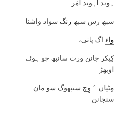
ہوند اَہوند اَمَر
سبھ رس سبھ
رنگ
سواد واشنا
واء
اگ پانی،
کِیکر جانن ورت سانبھ جو ہوئے
اوبھڑ
مِٹیاں 1 وِچ سنبھوگ سو مان
سنجانن