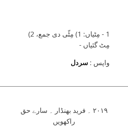
1 - مِٹیاں: 1) مِٹّی دی جمع، 2)
مِٹ گئیاں -
واپس :
سردل
۲۰۱۹ ۔ فرید بھنڈار ۔ سارے حق
راکھویں