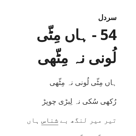
سردل
54 - ہاں مِٹّی
لُونی نہ مِٹّھی
ہاں مِٹّی لُونی نہ مِٹّھی
رُکھی سُکی نہ لِبڑی چوپڑ
تیر میر لنگھ بے
شناس
ہاں