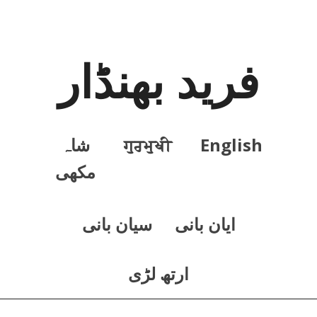
فرید بھنڈار
English
ਗੁਰਮੁਖੀ
شاہ
مکھی
ايان بانی
سيان بانی
ارتھ لڑی