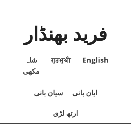
فرید بھنڈار
English
ਗੁਰਮੁਖੀ
شاہ
مکھی
ايان بانی
سيان بانی
ارتھ لڑی