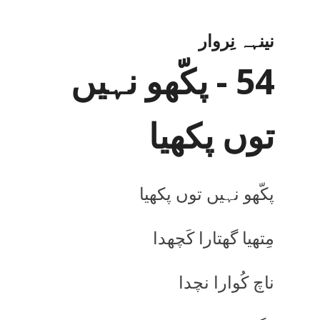
نینہہ نِروار
54 - پکّھو نہیں
توں پکھیا
پکّھو نہیں توں پکھیا
مِتھیا گھتارا کَچھدا
ناچ کُوارا نچدا