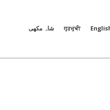
Englis
ਗੁਰਮੁਖੀ
شاہ مکھی