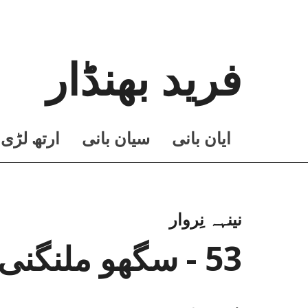
فرید بھنڈار
ايان بانی
سيان بانی
ارتھ لڑی
نینہہ نِروار
53 - سگھو ملنگنی دی