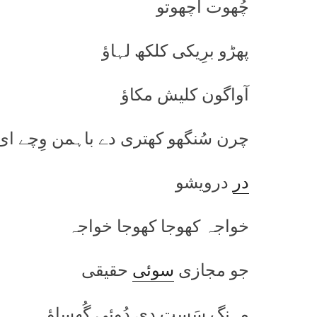
چُھوت اچھوتو
پھڑو برِیکی کلکھ لہاؤ
آواگون کلیش مکاؤ
چرن سُنگھو کھتری دے باہمن وِچے ا
در
درویشو
خواجہ کھوجا کھوجا خواجہ
جو مجازی
سوئی
حقیقی
مہنگ سَست دی دُوئی گُھساؤ