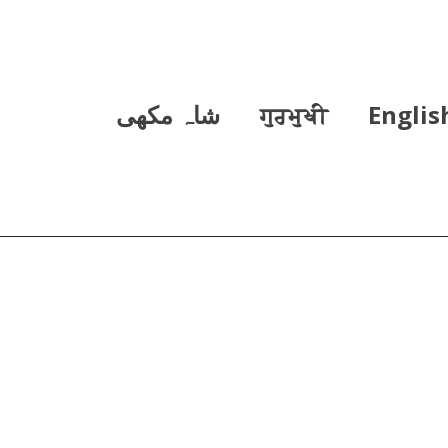
Englis
ਗੁਰਮੁਖੀ
شاہ مکھی