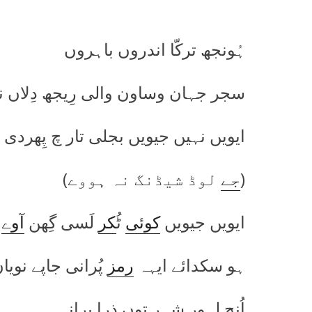
ہُونجھ ترکّا اندروں باہروں
سجر جہان وساون والی رِیجھ دِلاں 
ایویں نہیں جیویں بجلی تار چ پِھردی ا
(
جے
لوڈ شیڈنگ نہ ہووے)
ایویں جیویں
کوئی
ٹُ
کر
لَسی گِھن
آوے
س
ہو سکدائے ایہہ
رمز
پُرانی جاپے نوی
اُنج لہور شہر توں ذرا پرانہہ