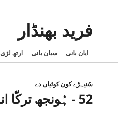
فرید بھنڈار
ايان بانی
سيان بانی
ارتھ لڑی
سُنیہڑے کون کوئیاں دے
52 - ہُونجھ ترکّا اندروں باہروں