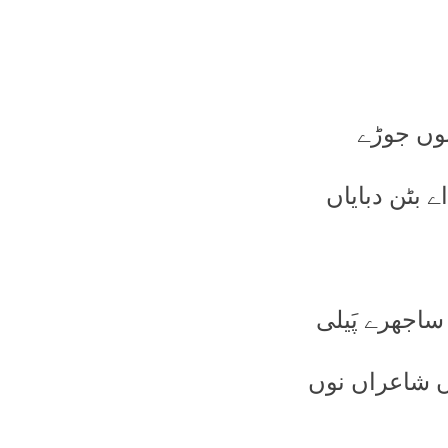
نوں جوڑے
ے بٹن دبایاں
اجھرے پَیلی
اں شاعراں نوں