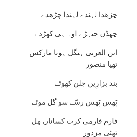
چڑھدا لہندے لہندا چڑھدے
چھڈن جیہڑے اوہ ہی کھڑدے
ابن العربی ہیگل ہویا مارکس
تھیا منصور
بند بزارِیں چلن کھوٹے
پَھس پَھس رسّے سو
گل
موٹے
فارم فارمی کرت کساناں مِل
تھئی مزدور