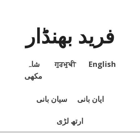
فرید بھنڈار
English
ਗੁਰਮੁਖੀ
شاہ
مکھی
ايان بانی
سيان بانی
ارتھ لڑی