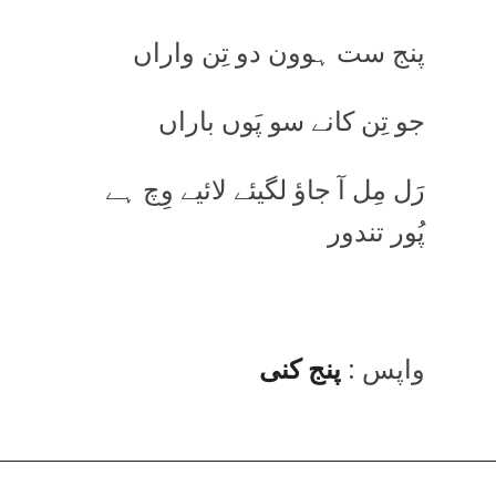
پنج ست ہوون دو تِن واراں
جو تِن کانے سو پَوں باراں
رَل مِل آ جاؤ لگیئے لائیے وِچ ہے
پُور تندور
واپس :
پنج کنی