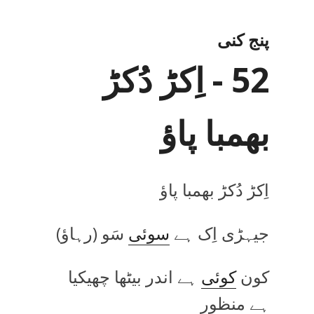
پنج کنی
52 - اِکڑ دُکڑ
بھمبا پاؤ
اِکڑ دُکڑ بھمبا پاؤ
جیہڑی اِک ہے
سوئی
سَو
(رہاؤ)
کون
کوئی
ہے اندر بیٹھا چھیکیا
ہے منظور