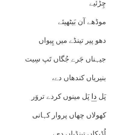
چِڑئیے
موڈھے آن بَیٹھیئے
دھو پیر تینڈے میں پِیواں
جیہناں جَرے جُگاں تَپ سِیت
بنیریاں کندھاں دے،
پَل
دا
پَل مینوں کردے تروَر
کھولاں چھاں پروار کہانی
اُڈیکاں تینڈِیاں دی،