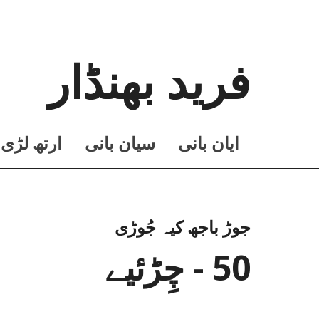
فرید بھنڈار
ايان بانی
سيان بانی
ارتھ لڑی
جوڑ باجھ کیہ جُوڑی
50 - چِڑئیے