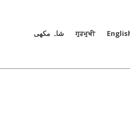
Englis
ਗੁਰਮੁਖੀ
شاہ مکھی