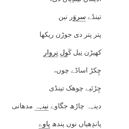
تینڈے
سرو
َر نین
پتر پتر دی جوڑن ریکھا
کھیڑن نِیل کَ
ول
نِروار
چِکڑ اساڈے چوں،
چِڑئیے چوھک تینڈی
دینہہ چاڑھ جگاوے
نینہہ
مدھانی
پاندِھیاں نوں پندھ
پاوے