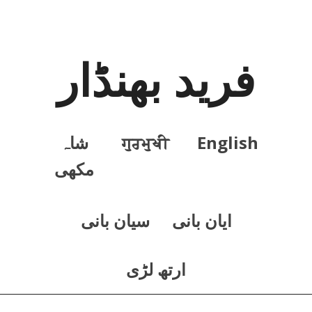
فرید بھنڈار
English
ਗੁਰਮੁਖੀ
شاہ
مکھی
ايان بانی
سيان بانی
ارتھ لڑی