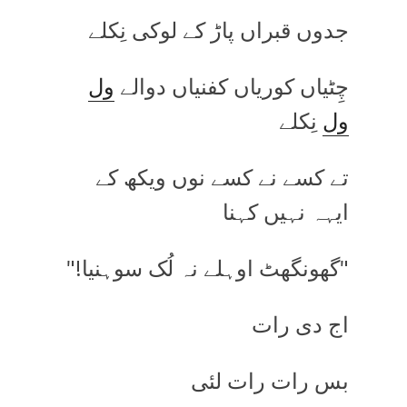
جدوں قبراں پاڑ کے لوکی نِکلے
چِٹیاں کوریاں کفنیاں دوالے
ول
ول
نِکلے
تے کسے نے کسے نوں ویکھ کے
ایہہ نہیں کہنا
"گھونگھٹ اوہلے نہ لُک سوہنیا!"
اج دی رات
بس رات رات لئی