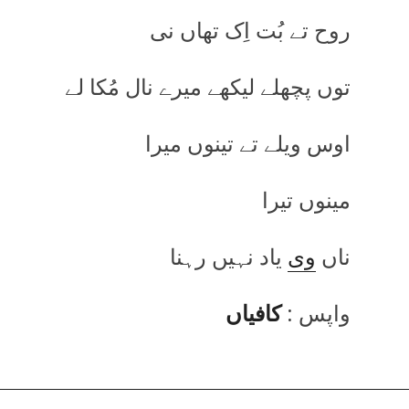
روح تے بُت اِک تھاں نی
توں پچھلے لیکھے میرے نال مُکا لے
اوس ویلے تے تینوں میرا
مینوں تیرا
ناں
وی
یاد نہیں رہنا
واپس :
کافیاں