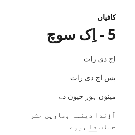
کافیاں
5 - اِک سوچ
اج دی رات
بس اج دی رات
مینوں ہور جیون دے
آؤندا دینہہ بھاویں حشر
حساب
دا
ہووے