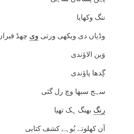
ننگ وکھایا
وڈیاں دی ویکھی ورتی
وی
چھڈ قبراں 
وَین الاؤندی
گِدھا پاؤندی
سہج سبھا وچ رل گئی
رنگ
بھنگ ہِک تھیا
آن کھلوتے بُوہے کشف کتابی