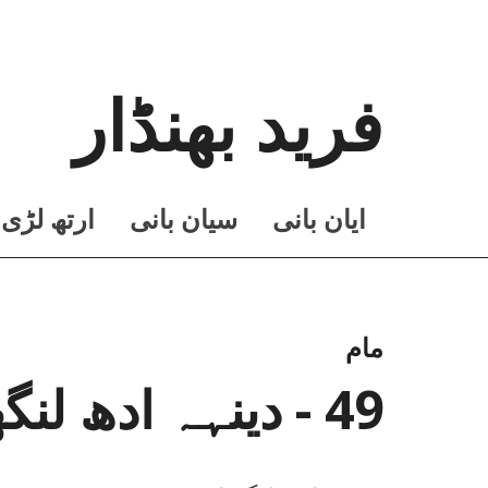
فرید بھنڈار
ايان بانی
سيان بانی
ارتھ لڑی
مام
49 - دینہہ ادھ لنگھیا