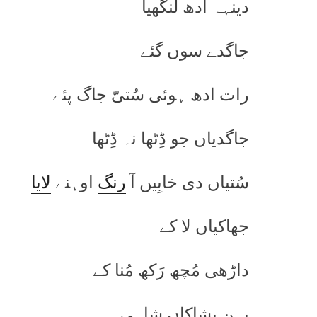
دینہہ ادھ لنگھیا
جاگدے سوں گئے
رات ادھ ہوئی سُتیّ جاگ پئے
جاگدیاں جو ڈِٹھا نہ ڈِٹھا
سُتیاں دی خابِیں آ
رنگ
اوہنے
لایا
جھاکیاں لا کے
داڑھی مُچھ رَکھ مُنا کے
پہن پشاکاں شاہی