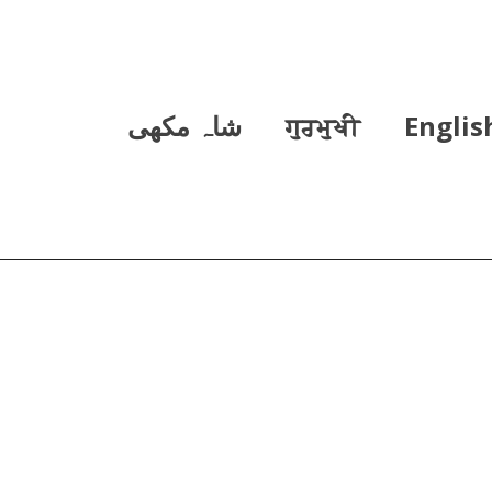
Englis
ਗੁਰਮੁਖੀ
شاہ مکھی