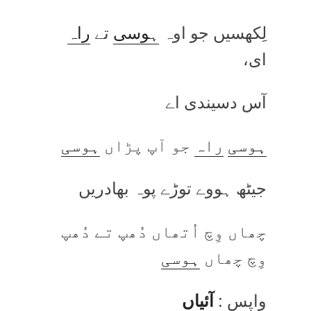
لِکھسیں جو اوہ
ہوسی
تے
راہ
ای،
آس دسیندی اے
ہوسی
راہ
جو آپ پڑاں
ہوسی
جیٹھ ہووے توڑے پوہ بھادریں
چھاں وِچ اُتھاں دُھپ تے دُھپ
وِچ چھاں
ہوسی
واپس :
آئیاں