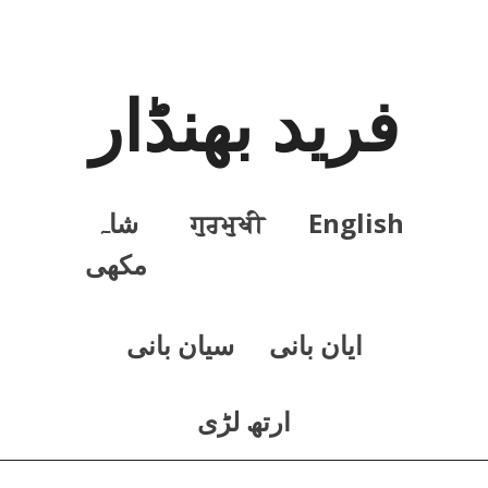
فرید بھنڈار
English
ਗੁਰਮੁਖੀ
شاہ
مکھی
ايان بانی
سيان بانی
ارتھ لڑی