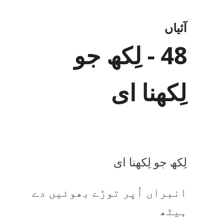
آئیاں
48 - لِکھ جو
لِکھنا ای
لِکھ جو لِکھنا ای
انبراں اُپر توڑے بھوئیں دے
ہیٹھ