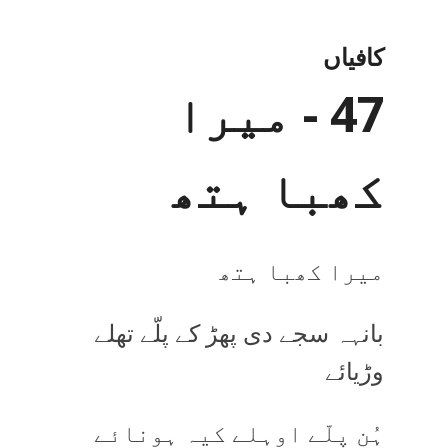
کافیاں
47 - میرا
کھبا ہتھ
میرا کھبا ہتھ
بانہہ سجے دی پھڑ کے پلّے تھلے
وڑیائے
ہُن پلّے اوہلے کیہ ہونائے