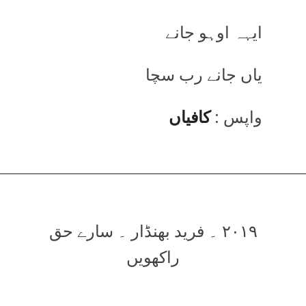
ایہہ اوہو جانے
یاں جانے رب سچا
واپس :
کافیاں
۲۰۱۹ ۔ فرید بھنڈار ۔ سارے حق
راکھویں