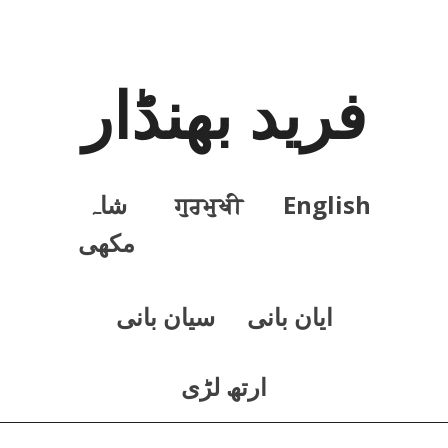
فرید بھنڈار
English
ਗੁਰਮੁਖੀ
شاہ
مکھی
ايان بانی
سيان بانی
ارتھ لڑی