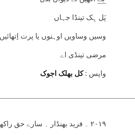
پَل ہِک تینڈا جہاں
وسیں وساویں اوہنوں یا پرت اِتھائیں
مرضی تینڈی اے
واپس :
کل بھلک اجوک
۲۰۱۹ ۔ فرید بھنڈار ۔ سارے حق راکھویں