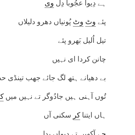
ہے دِیوا عجُوبا دِل
وی
پئے
وٹ
وٹ
پُونیاں دھرو دلیلاں
تیل اُلیل بَھرو پئے
چانن کردا ای نہیں
بے دھیانے ہتھ لگ جائے جھب تینڈی ح
تُوں آہنی ہیں جادُوگر تے نہیں میں
ک
ہاں ایتنا
کر
سکنی آں
جے
آکھیں تے دیواں بدل