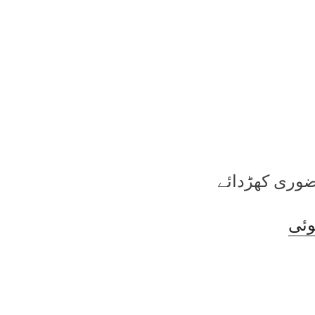
ضوری کھڑدائے
وئی