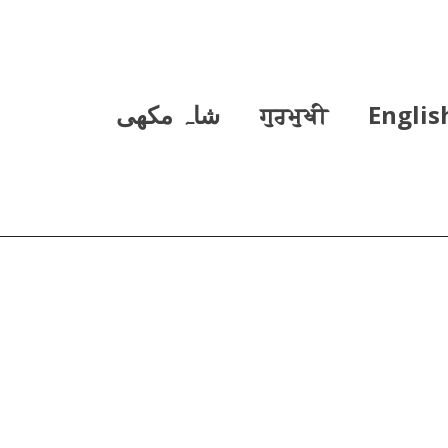
Englis
ਗੁਰਮੁਖੀ
شاہ مکھی