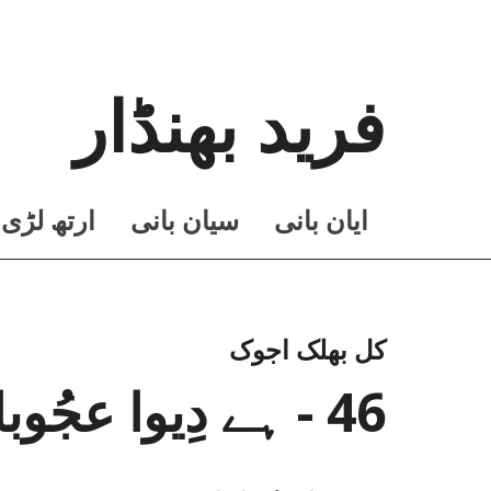
فرید بھنڈار
ايان بانی
سيان بانی
ارتھ لڑی
کل بھلک اجوک
46 - ہے دِیوا عجُوبا دِل وی