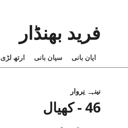
فرید بھنڈار
ايان بانی
سيان بانی
ارتھ لڑی
نینہہ نِروار
46 - کھیال