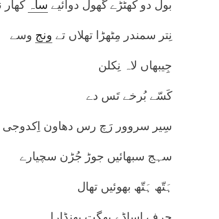
بول دو کَھٹڑے گھول دوائیے
ساہ
کھار 
نِتر سمندر مِٹھڑا تھلاں تے
ونج
وسے
جِیبھاں لاہ نِکلن
کَسّے بُرخے تَس دے
سِیر سروور رَچ رس دھاون اِکدوجی ن
سہج سبھائیں جوڑ جُڑن سچیارے
ہَتّھ ہَتّھ بھوئیں تھال
حرف اساڈے بھگت بھنڈارا