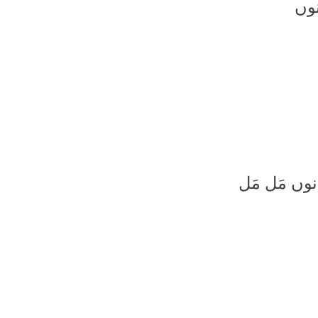
نوں
وں مَل مَل