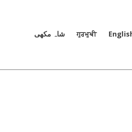
Englis
ਗੁਰਮੁਖੀ
شاہ مکھی