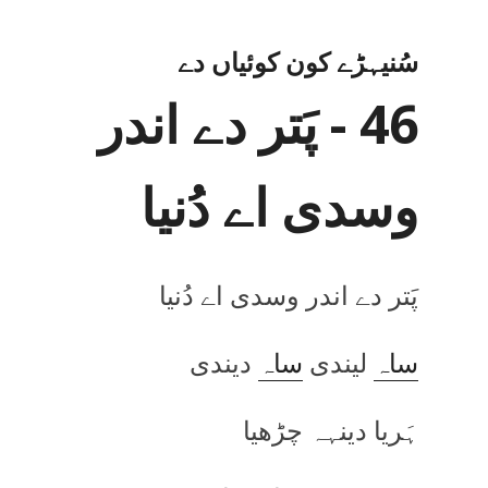
سُنیہڑے کون کوئیاں دے
46 - پَتر دے اندر
وسدی اے دُنیا
پَتر دے اندر وسدی اے دُنیا
ساہ
لیندی
ساہ
دیندی
ہَریا دینہہ چڑھیا