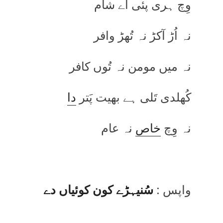
وِچ ہری پئی اے شام
نہ اُڑ آکڑ نہ تُھڑ وافر
نہ میں مومن نہ تُوں کافر
کُھلدی تَلی ہے بھیت پَتر
دا
نہ وِچ
خاص
نہ عام
واپس :
سُنیہڑے کون کوئیاں دے