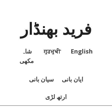
فرید بھنڈار
English
ਗੁਰਮੁਖੀ
شاہ
مکھی
ايان بانی
سيان بانی
ارتھ لڑی