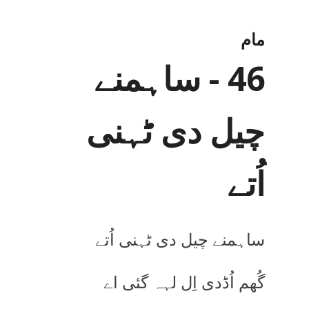
مام
46 - ساہمنے
چیل دی ٹہنی
اُتے
ساہمنے چیل دی ٹہنی اُتے
گُھم اُڈدی اِل لہہ گئی اے