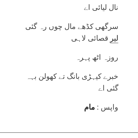
نال لیائی اے
سرگھی کڈھے مال چوں رہ گئی
لیر
قصائی لاہی
روزہ اٹھ پہرہ
خبرے کیہڑی بانگ تے کھولن بہہ
گئی اے
واپس :
مام