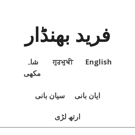
فرید بھنڈار
English
ਗੁਰਮੁਖੀ
شاہ
مکھی
ايان بانی
سيان بانی
ارتھ لڑی