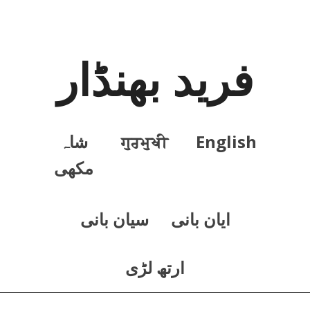
فرید بھنڈار
English
ਗੁਰਮੁਖੀ
شاہ
مکھی
ايان بانی
سيان بانی
ارتھ لڑی