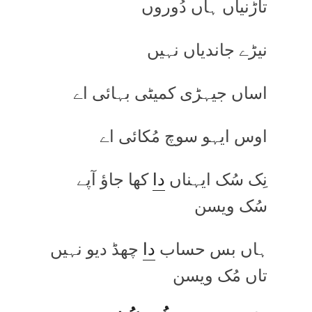
تاڑنیاں ہاں دُوروں
نیڑے جاندیاں نہیں
اساں جیہڑی کمیٹی بہائی اے
اوس ایہو سوچ مُکائی اے
نِک سُک ایہناں
دا
کھا جاؤ آپے
سُک ویسن
ہاں بس حساب
دا
چھڈ دیو نہیں
تاں مُک ویسن