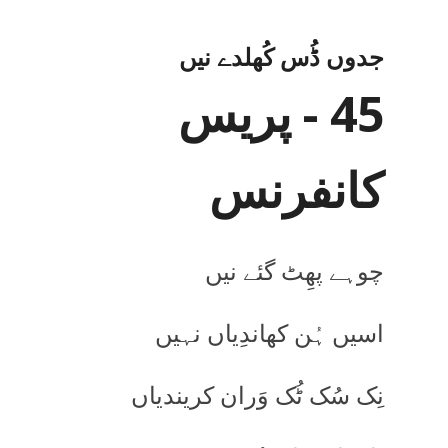
جدوں ڈُس کُھلدے نیں
45 - پریس
کانفرنس
چوہے پھِٹ گئے نیں
اسیں ہُن کھاندِیاں نہیں
نِک سُک ٹُک وَران کریندیاں