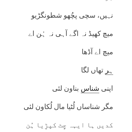
نہیں، سچی پچُھو شطونگڑیو
میچ کھیڈ نہ اگے آہی نہ ہُن اے
میچ اے آڈھا
ہر
تھاں لگا
اپنی
شناس
بناون لئی
مگر شناساں لُٹیا مال لُکاون لئی
کدیں ہا ایہہ چِٹ کپڑِیا ہُن