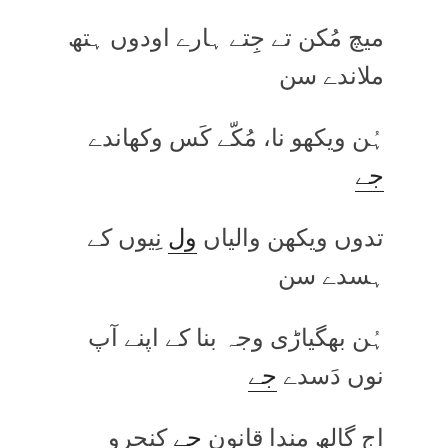
میچ مُکن تے جِتے ہارے اودوں ہتھ
ملاندے سن
ہُن ویکھو نا، مُکّے کَس وکھاندے
جے
تدوں ویکھن والیاں
ول
نِیوں کے
ہسدے سن
ہُن بھگیاڑی وجہ بنا کے اپنے آپ
نوں دَسدے
جے
اج گالھ مندا قانون
جے
کنجرو