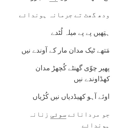
ودھ گھٹ تے جرمانہ ہوندائے
ہتِھیں پے پے میلہ لُٹدے
مَتھے ٹیک مدان مار کے آوندے نیں
پھیر چوّی گھنٹے کُچھڑ مدان
کھڈاوندے نیں
اوئے آہو کھیڈدیاں نیں کُڑیاں
جو مردانائے
سوئی
زنانہ
ہوندائے