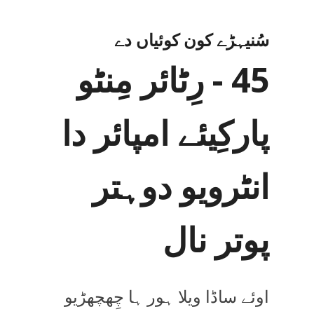
سُنیہڑے کون کوئیاں دے
45 - رِٹائر مِنٹو
پارکِیئے امپائر دا
انٹرویو دوہتر
پوتر نال
اوئے ساڈا ویلا ہور ہا چِھچھڑیو