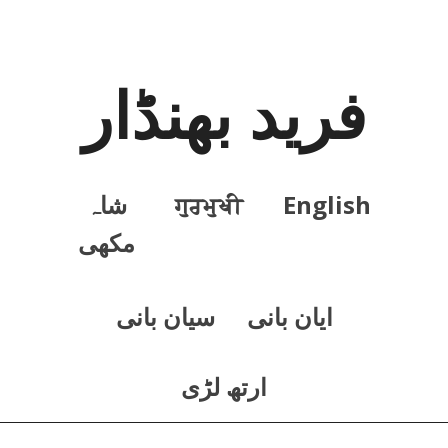
فرید بھنڈار
English
ਗੁਰਮੁਖੀ
شاہ
مکھی
ايان بانی
سيان بانی
ارتھ لڑی