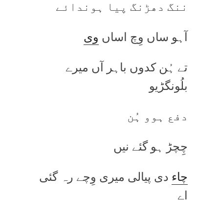
ننگ دھڑنگ پیا ہوندائے
آہو ساں وِچ اساں
وی
تے ہُن کدوں باہر آں میرے
بلُونگڑیو
دفع ہوو ہُن
چِچڑ ہو گئے نیں
چاء
دی پیالی میری وِچے رہ گئی
اے